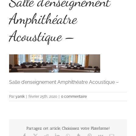
Salle d’enseignement
Amphithéatre
Acoustique –
Salle d’enseignement Amphithéatre Acoustique –
Par
yanik
|
février 25th, 2020
|
0 commentaire
Partagez cet article, Choisissez votre Plateforme!
Facebook
X
Reddit
LinkedIn
WhatsApp
Tumblr
Pinterest
Vk
Email