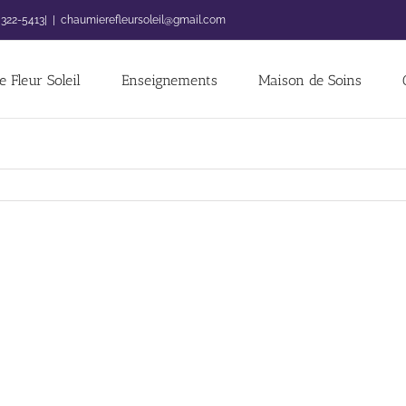
 322-5413|
|
chaumierefleursoleil@gmail.com
 Fleur Soleil
Enseignements
Maison de Soins