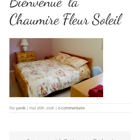
Bienvenue  la
Chaumire Fleur Soleil
Par
yanik
|
mai 26th, 2016
|
0 commentaire