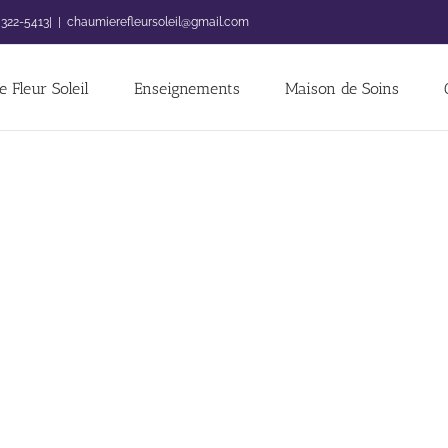
 322-5413|
|
chaumierefleursoleil@gmail.com
 Fleur Soleil
Enseignements
Maison de Soins