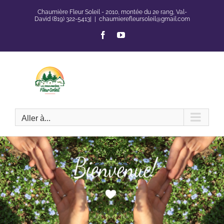
Passer
Chaumière Fleur Soleil - 2010, montée du 2e rang, Val-
au
David (819) 322-5413|
|
chaumierefleursoleil@gmail.com
contenu
Facebook
YouTube
Aller à...