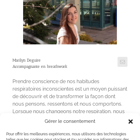
Marilyn Deguire
Accompagnante en breathwork
Prendre conscience de nos habitudes
respiratoires inconscientes est un moyen puissant
de découvrir et de transformer la façon dont
nous pensons, ressentons et nous comportons.
Lorsque nous changeons notre respiration, nous
pouvons prendre les choses en main et changer
Gérer le consentement
notre état… Je propose un travail de coaching
individuel et de retraites. Pour en savoir plus,
Pour offrir les meilleures expériences, nous utilisons des technologies
telles que les cookies pour stocker et/ou accéder aux informations des