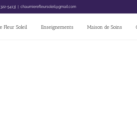
 322-5413|
|
chaumierefleursoleil@gmail.com
 Fleur Soleil
Enseignements
Maison de Soins