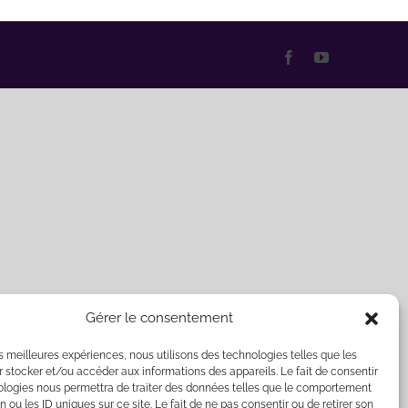
Facebook
YouTube
Gérer le consentement
les meilleures expériences, nous utilisons des technologies telles que les
 stocker et/ou accéder aux informations des appareils. Le fait de consentir
ologies nous permettra de traiter des données telles que le comportement
n ou les ID uniques sur ce site. Le fait de ne pas consentir ou de retirer son