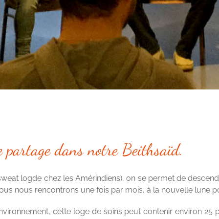
de partage dans notre Beithsaïd.
 sweat logde chez les Amérindiens), on se permet de descend
ous nous rencontrons une fois par mois, à la nouvelle lune 
nvironnement, cette loge de soins peut contenir environ 25 