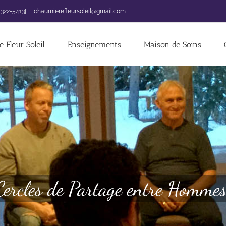
 322-5413|
|
chaumierefleursoleil@gmail.com
 Fleur Soleil
Enseignements
Maison de Soins
Cercles de Partage entre Hommes