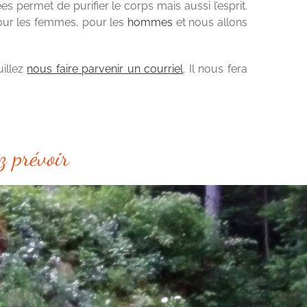
s permet de purifier le corps mais aussi l’esprit.
pour les femmes, pour les
hommes
et nous allons
uillez
nous faire parvenir un courriel
. Il nous fera
z prévoir
t au partage
ment pour garder le rythme