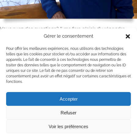
Vous avez des questions? Il me fera plaisir d’y répondre.
Gérer le consentement
Vous pouvez me joindre par téléphone au (819) 321-5777 ou
par
courriel
du lundi au vendredi de 9h-17h. À très bientôt!
Pour offrir les meilleures expériences, nous utilisons des technologies
telles que les cookies pour stocker et/ou accéder aux informations des
– Jacques
appareils. Le fait de consentir à ces technologies nous permettra de
traiter des données telles que le comportement de navigation ou les ID
uniques sur ce site. Le fait de ne pas consentir ou de retirer son
consentement peut avoir un effet négatif sur certaines caractéristiques et
fonctions.
Accepter
Refuser
Copyright 2020 Chaumière Fleur Soleil | Tous droits réservés | All rights
reserved
Voir les préférences
Facebook
YouTube