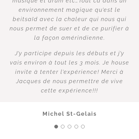
C’est un endroit que je recommande et
musique et drum etc…Tout ca dans un
pouvais faire confiance, a certain! Pour
recommanderais toujours a quiconque
environnement magique qu’est le
moi c’est un point de départ incroyable!
beitsaïd avec la chaleur qui nous qui
en a la connaissance.
J’ai ressenti l’amour fraternelle, je
nous permet de suer et de ce purifier à
pouvais vraiment me sentir supporté
la façon amérindienne.
avec des hommes qui posaient un
Camille
regard sur moi , en etant tout
J’y participe depuis les débuts et j’y
simplement là, au service a être un
vais environ à tout les 3 mois. Je house
mirroir a mes sentis, que j’ai pu
invite à tenter l’expérience! Merci à
reconnaître un a un!
Jacques de nous permettre de vive
cette expérience!!!
Merci d’avoir écouté cet élan chez toi!
Et permettre que des hommes comme
moi, puissent oser croire enfin, que le
Michel St-Gelais
beau le bon et le meilleur, m’est aussi
destiné!