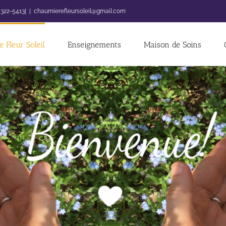
 322-5413|
|
chaumierefleursoleil@gmail.com
 Fleur Soleil
Enseignements
Maison de Soins