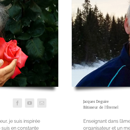
Jacques Deguire
Bâtisseur de l'Éternel
ur, je suis inspirée
Enseignant dans l’âme,
e suis en constante
organisateur et un men