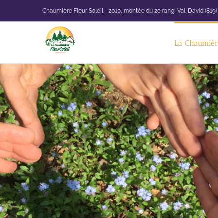
Passer
Chaumière Fleur Soleil - 2010, montée du 2e rang, Val-David (819)
au
contenu
La Chaumière