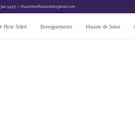
 322-5413|
|
chaumierefleursoleil@gmail.com
 Fleur Soleil
Enseignements
Maison de Soins