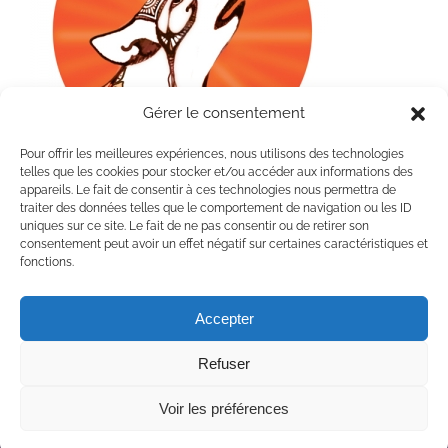
Gérer le consentement
Pour offrir les meilleures expériences, nous utilisons des technologies
telles que les cookies pour stocker et/ou accéder aux informations des
appareils. Le fait de consentir à ces technologies nous permettra de
traiter des données telles que le comportement de navigation ou les ID
L’appel du Loup – Atelier 2- Arc-en-Ciel de Vie
uniques sur ce site. Le fait de ne pas consentir ou de retirer son
consentement peut avoir un effet négatif sur certaines caractéristiques et
fonctions.
Accepter
Refuser
Copyright 2020 Chaumière Fleur Soleil | Tous droits réservés | All rights
reserved
Voir les préférences
Facebook
YouTube