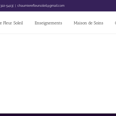
 322-5413|
|
chaumierefleursoleil@gmail.com
 Fleur Soleil
Enseignements
Maison de Soins