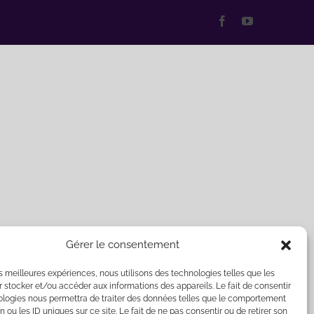
Facebook
YouTube
Gérer le consentement
les meilleures expériences, nous utilisons des technologies telles que les
 stocker et/ou accéder aux informations des appareils. Le fait de consentir
ologies nous permettra de traiter des données telles que le comportement
n ou les ID uniques sur ce site. Le fait de ne pas consentir ou de retirer son