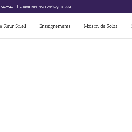
 322-5413|
|
chaumierefleursoleil@gmail.com
 Fleur Soleil
Enseignements
Maison de Soins