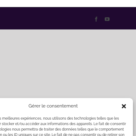
Facebook
YouTube
Gérer le consentement
les meilleures expériences, nous utilisons des technologies telles que les
 stocker et/ou accéder aux informations des appareils. Le fait de consentir
ologies nous permettra de traiter des données telles que le comportement
n ou les ID uniques sur ce site. Le fait de ne pas consentir ou de retirer son