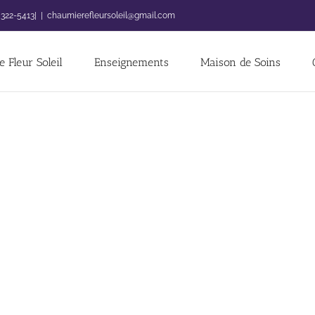
 322-5413|
|
chaumierefleursoleil@gmail.com
 Fleur Soleil
Enseignements
Maison de Soins