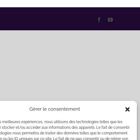
Facebook
YouTube
Gérer le consentement
les meilleures expériences, nous utilisons des technologies telles que les
 stocker et/ou accéder aux informations des appareils. Le fait de consentir
ologies nous permettra de traiter des données telles que le comportement
n ou les ID uniques sur ce site. Le fait de ne pas consentir ou de retirer son