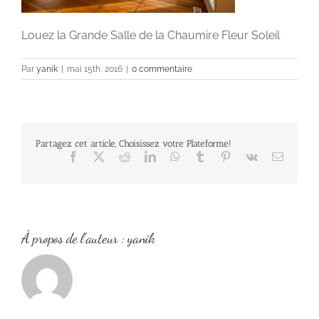
Louez la Grande Salle de la Chaumire Fleur Soleil
Par
yanik
|
mai 15th, 2016
|
0 commentaire
Partagez cet article, Choisissez votre Plateforme!
Facebook
X
Reddit
LinkedIn
WhatsApp
Tumblr
Pinterest
Vk
Email
À propos de l'auteur :
yanik