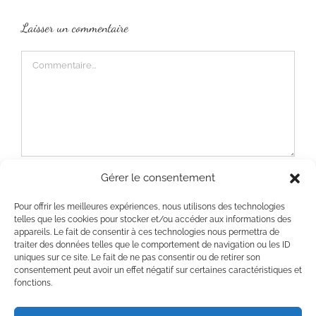
Laisser un commentaire
Commentaire
Gérer le consentement
Enregistrez mon nom, e-mail et site Web dans ce
Pour offrir les meilleures expériences, nous utilisons des technologies
telles que les cookies pour stocker et/ou accéder aux informations des
navigateur pour la prochaine fois que je
appareils. Le fait de consentir à ces technologies nous permettra de
commenterai.
traiter des données telles que le comportement de navigation ou les ID
uniques sur ce site. Le fait de ne pas consentir ou de retirer son
consentement peut avoir un effet négatif sur certaines caractéristiques et
fonctions.