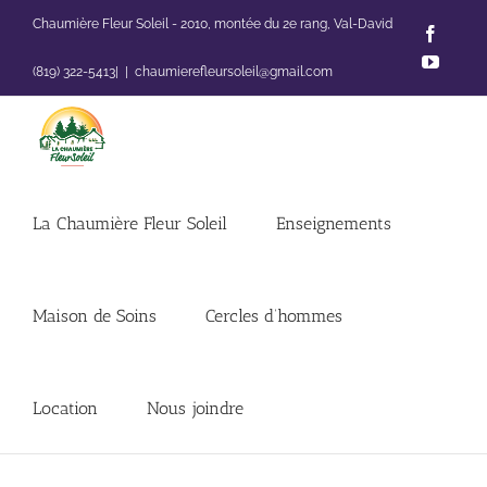
Passer
Chaumière Fleur Soleil - 2010, montée du 2e rang, Val-David
Faceb
au
YouTu
contenu
(819) 322-5413|
|
chaumierefleursoleil@gmail.com
La Chaumière Fleur Soleil
Enseignements
Maison de Soins
Cercles d’hommes
Location
Nous joindre