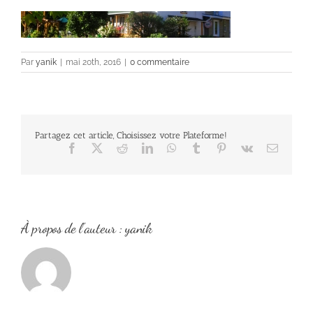
Par
yanik
|
mai 20th, 2016
|
0 commentaire
Partagez cet article, Choisissez votre Plateforme!
Facebook
X
Reddit
LinkedIn
WhatsApp
Tumblr
Pinterest
Vk
Email
À propos de l'auteur :
yanik