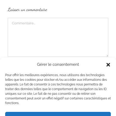
Laisser un commentaire
Commentaire
Gérer le consentement
Enregistrez mon nom, e-mail et site Web dans ce
Pour offrir les meilleures expériences, nous utilisons des technologies
telles que les cookies pour stocker et/ou accéder aux informations des
navigateur pour la prochaine fois que je
appareils. Le fait de consentir à ces technologies nous permettra de
commenterai.
traiter des données telles que le comportement de navigation ou les ID
uniques sur ce site. Le fait de ne pas consentir ou de retirer son
consentement peut avoir un effet négatif sur certaines caractéristiques et
fonctions.