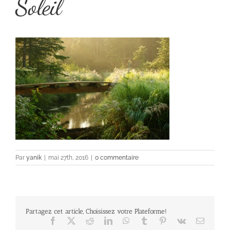
Soleil
Par
yanik
|
mai 27th, 2016
|
0 commentaire
Partagez cet article, Choisissez votre Plateforme!
Facebook
X
Reddit
LinkedIn
WhatsApp
Tumblr
Pinterest
Vk
Email