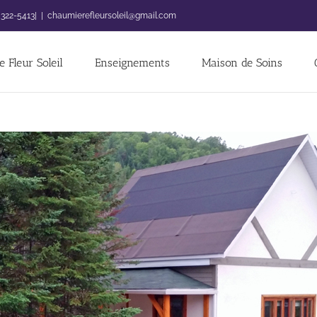
 322-5413|
|
chaumierefleursoleil@gmail.com
 Fleur Soleil
Enseignements
Maison de Soins