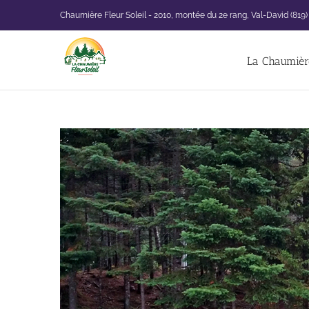
Passer
Chaumière Fleur Soleil - 2010, montée du 2e rang, Val-David (819)
au
contenu
La Chaumière