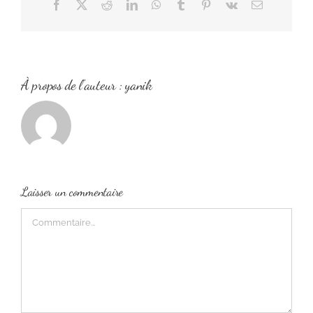
Facebook
X
Reddit
LinkedIn
WhatsApp
Tumblr
Pinterest
Vk
Email
À propos de l'auteur :
yanik
Laisser un commentaire
Commentaire