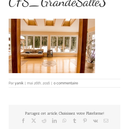
CFS_GrandeSalle3
Par
yanik
|
mai 26th, 2016
|
0 commentaire
Partagez cet article, Choisissez votre Plateforme!
Facebook
X
Reddit
LinkedIn
WhatsApp
Tumblr
Pinterest
Vk
Email